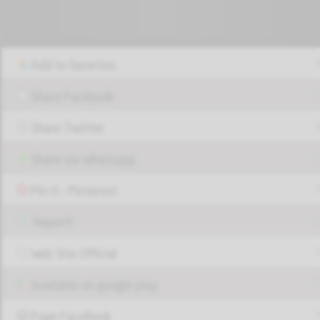
Add to favorites
Share Facebook
Share Twitter
Share via Whatsapp
Pin it - Pinterest
Report!
Web Site Official
Available on google play
Page FaceBook