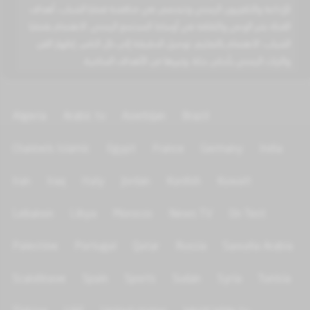
للإذاعة والتلفزيون اليمني وتتخصص في مناقشة قضايا الشباب. أهداف
القناة نشر الوعي والثقافة في أوساط المجتمع اليمني. الاهتمام بقضايا
الشباب. الاهتمام بالتعليم. توصيل الحقيقة إلى كل الناس. إظهار الفن
والتراث اليمني بأحلى حلة. وغيرها من الأهداف السامية.
Algeria
Arabic tv
Azerbijan
Brazil
Channels Islamic
Egypt
France
Germany
India
Iran
Iraq
Italy
Jordan
Kurdish
Kuwait
Lebanon
Libya
Morocco
News TV
On Test
Palestine
Portugal
Qatar
Russia
Saoudia Arabia
Scandinave
Spain
Sports
Sudan
Syria
Tunisia