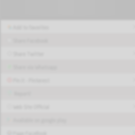
Add to favorites
Share Facebook
Share Twitter
Share via Whatsapp
Pin it - Pinterest
Report!
Web Site Official
Available on google play
Page FaceBook