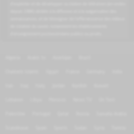
d’exploiter et de développer sa station de télévision (en ondes
depuis 1984) dédiée à la diffusion et à la vulgarisation des
connaissances, et de témoigner de l’effervescence des milieux
de création du savoir, notamment les établissements
d’enseignement postsecondaire publics ou privés.
Algeria
Arabic tv
Azerbijan
Brazil
Channels Islamic
Egypt
France
Germany
India
Iran
Iraq
Italy
Jordan
Kurdish
Kuwait
Lebanon
Libya
Morocco
News TV
On Test
Palestine
Portugal
Qatar
Russia
Saoudia Arabia
Scandinave
Spain
Sports
Sudan
Syria
Tunisia