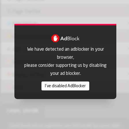
Page Twitter
JOIN GROUP
OUI9 HLS PLAYER
We have detected an adblocker in your
Add-On Azrotv
browser,
Vlc media player
please consider supporting us by disabling
your ad blocker.
Display Settings
I've disabled AdBlocker
VPN
CANAL SAVOIR
Canal Savoir est un organisme sans but lucratif qui a pour objet