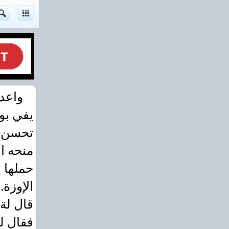
واعد 
يفي بو
تحسن ط
منحه ال
حملها 
الإوزة.
قال لة 
فقال له