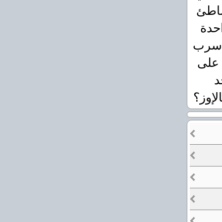
شاطئ
حدة
ى سرب
 على
د
لإوز؟