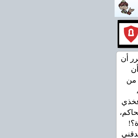
ر أن
أن
 من
فخذي
حاكم،
ة؟!
صدقني