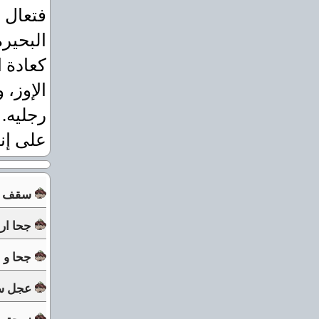
فتعال 
البحير
كعادة 
الإوز، 
رجليه. 
على إنس
سقف دا
جحا ارا
جحا و ا
عجل سي